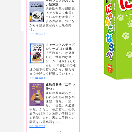
中村シェフのおいし
い詰連珠
詰連珠作品を新聞紙
上でも数多く出題し
ている中村茂帝王に
よる作品集。短いな
がらも難易度が高く上級者向
け。
>> amazon
ファーストステップ
シリーズ(３) 連珠
「五目並べ」が発展
した、世界的な卓上
ゲーム「連珠(れんじ
ゅ)」。本書はその連
珠の基本の打ち方から、勝ち方
までを詳しく解説しています。
>> amazon
連珠必勝法「二手で
勝つ」
連珠の基本定石とい
われる初心者向きの
珠型「花月」「浦
月」「恒星」の必勝
手順、さらに「桂馬打ち」の代
表的な組立てと攻防の手順など
を解説。また、黒の二手勝ちの
問題を72題出題する。
>> amazon