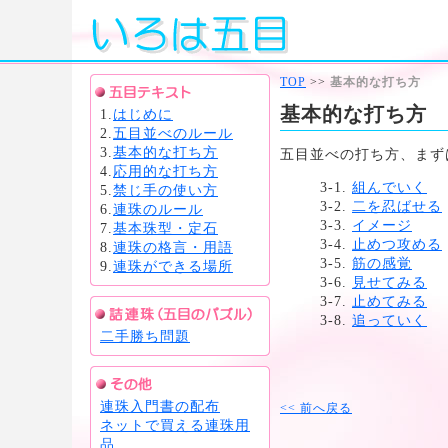
TOP
>>
基本的な打ち方
基本的な打ち方
1.
はじめに
2.
五目並べのルール
3.
基本的な打ち方
五目並べの打ち方、まず
4.
応用的な打ち方
3-1.
組んでいく
5.
禁じ手の使い方
3-2.
二を忍ばせる
6.
連珠のルール
3-3.
イメージ
7.
基本珠型・定石
3-4.
止めつ攻める
8.
連珠の格言・用語
3-5.
筋の感覚
9.
連珠ができる場所
3-6.
見せてみる
3-7.
止めてみる
3-8.
追っていく
二手勝ち問題
連珠入門書の配布
<< 前へ戻る
ネットで買える連珠用
品