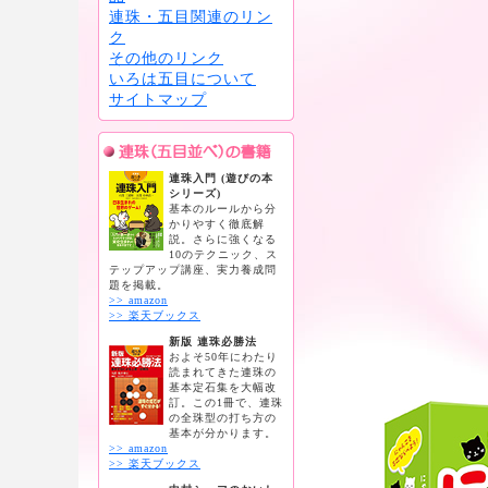
連珠・五目関連のリン
ク
その他のリンク
いろは五目について
サイトマップ
連珠入門 (遊びの本
シリーズ)
基本のルールから分
かりやすく徹底解
説。さらに強くなる
10のテクニック、ス
テップアップ講座、実力養成問
題を掲載。
>> amazon
>> 楽天ブックス
新版 連珠必勝法
およそ50年にわたり
読まれてきた連珠の
基本定石集を大幅改
訂。この1冊で、連珠
の全珠型の打ち方の
基本が分かります。
>> amazon
>> 楽天ブックス